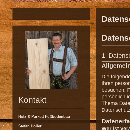
Datens
Datens
1. Datens
Allgemei
Die folgend
Ihren perso
besuchen. P
persönlich i
Kontakt
Thema Daten
Datenschutz
Holz & Parkett-Fußbodenbau
Datenerfa
Stefan Holler
Wer ist ver