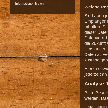
Informationen bieten.
Welche Rec
Sie haben je
Empfänger 
erhalten. S
dieser Date
Datenverarbe
die Zukunft
Umständen d
Daten zu ve
zuständigen
Hierzu sowi
jederzeit a
Analyse-T
Beim Besuch
werden. Das
Detailliert